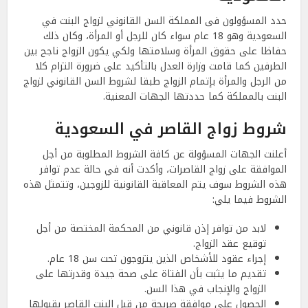
حدد المسؤولون فى المملكة السن القانوني لزواج البنت في
السعودية وهو 18 عام سواء كان للرجل أو المرأة، وكان ذلك
حفاظا على حقوق المرأة وسلامتها ولكي يكون الزواج ناجح بين
الطرفين كما قامت وزارة العدل بالتأكيد على ضرورة التزام كلا
من الرجل والمرأة بإتمام الزواج طبقا لشروط السن القانوني لزواج
البنت بالمملكة كما حددتها الجهات المعنية.
شروط زواج القاصر في السعودية
أعلنت الجهات المسؤولة عن كافة الشروط المطلوبة من أجل
الموافقة على زواج القاصرات، وأكدت أنه في حالة عدم توافر
هذه الشروط سوف يتم المعاقبة القانونية للزوجين، وتتمثل هذه
الشروط فيما يلي:
لابد من توافر إذن قانوني من المحكمة المختصة من أجل
توقيع عقد الزواج.
إجراء عقود للأشخاص الذين يتزوجون تحت سن 18 عام.
تقديم ما يثبت بأن الفتاة على صحة جيدة وقدرتها على
الزواج والإنجاب في هذا السن.
الحصول على موافقة صريحة من قبل البنت القاصر بقبولها