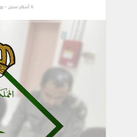
6 أشهر سنين
بو