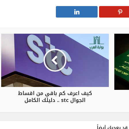
كيف اعرف كم باقي من اقساط
الجوال stc .. دليلك الكامل
قد يعجبك أيضاً