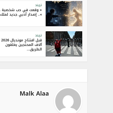
تريند
« وقعت في حب شخصية خي
».. إصدار أدبي جديد لملك..
تريند
قبل افتت
آلاف المحتجين يغلقون
الطريق...
Malk Alaa