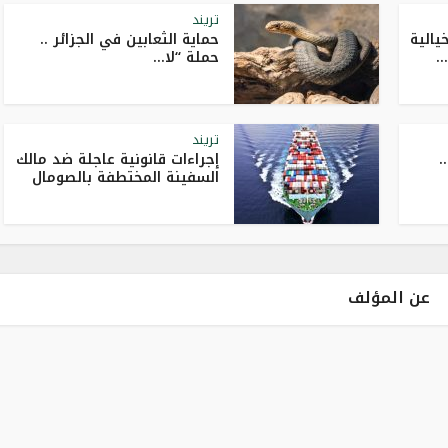
تريند
الية
حماية الثعابين في الجزائر ..
.
حملة “لا...
تريند
اح مونديال 2026 ..
إجراءات قانونية عاجلة ضد مالك
السفينة المختطفة بالصومال
عن المؤلف