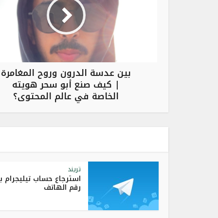
بين عدسة الدرون وروح المغامرة
| كيف صنع أبو سحر هويته
الخاصة في عالم المحتوى؟
تريند
استرجاع حساب تيليجرام ب
رقم الهاتف