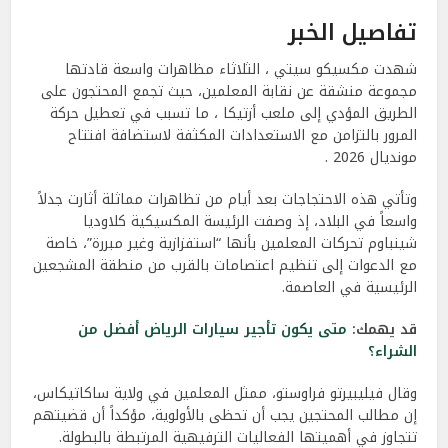
تفاصيل الخبر
شهدت مكسيكو سيتي ، الثلاثاء مظاهرات واسعة قادتها
مجموعة منشقة عن نقابة المعلمين، حيث تجمع المحتجون على
الطريق المؤدي إلى ملعب أزتيكا ، ما تسبب في تعطيل حركة
المرور بالتزامن مع الاستعدادات المكثفة لاستضافة افتتاح
مونديال 2026 .
وتأتي هذه الاحتجاجات بعد أيام من تظاهرات مماثلة أثارت جدلاً
واسعاً في البلاد، إذ وصفت الرئيسة المكسيكية كلاوديا
شينباوم تحركات المعلمين بأنها “استفزازية وغير مبررة”، خاصة
مع الدعوات إلى تنظيم اعتصامات بالقرب من منطقة المشجعين
الرئيسية في العاصمة.
قد يهمك:
متى يكون تأجير سيارات الرياض أفضل من
الشراء؟
وقال فيليبيرتو فراوستو، ممثل المعلمين في ولاية ساكاتيكاس،
إن مطالب المحتجين يجب أن تحظى بالأولوية، مؤكداً أن قضيتهم
تتجاوز في أهميتها الفعاليات الترفيهية المرتبطة بالبطولة.